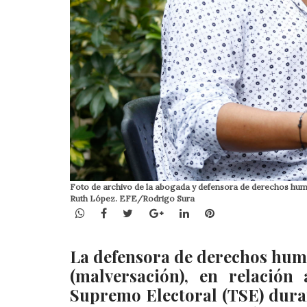
Foto de archivo de la abogada y defensora de derechos human
Ruth López. EFE/Rodrigo Sura
WhatsApp
Facebook
Twitter
Google+
LinkedIn
Pinterest
La defensora de derechos huma
(malversación), en relació
Supremo Electoral (TSE) dura