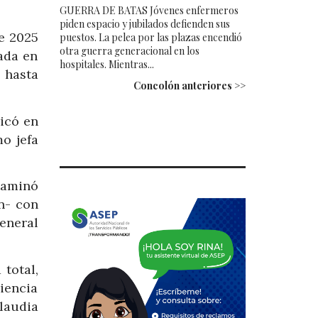
GUERRA DE BATAS Jóvenes enfermeros
piden espacio y jubilados defienden sus
e 2025
puestos. La pelea por las plazas encendió
otra guerra generacional en los
ada en
hospitales. Mientras...
 hasta
Concolón anteriores >>
icó en
o jefa
taminó
n- con
eneral
 total,
diencia
laudia