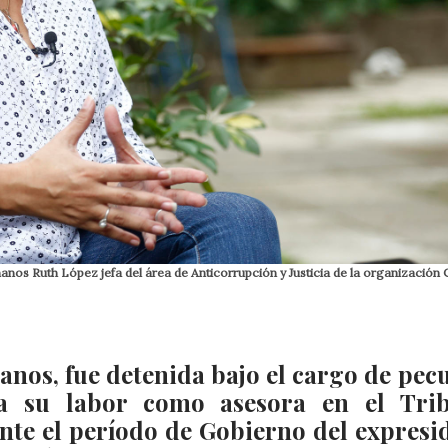
os Ruth López jefa del área de Anticorrupción y Justicia de la organización C
nos, fue detenida bajo el cargo de pec
n a su labor como asesora en el Tri
nte el período de Gobierno del expresi