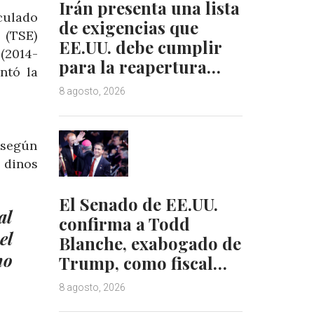
Irán presenta una lista
culado
de exigencias que
 (TSE)
EE.UU. debe cumplir
(2014-
para la reapertura…
ntó la
8 agosto, 2026
n según
 dinos
El Senado de EE.UU.
al
confirma a Todd
el
Blanche, exabogado de
mo
Trump, como fiscal…
8 agosto, 2026