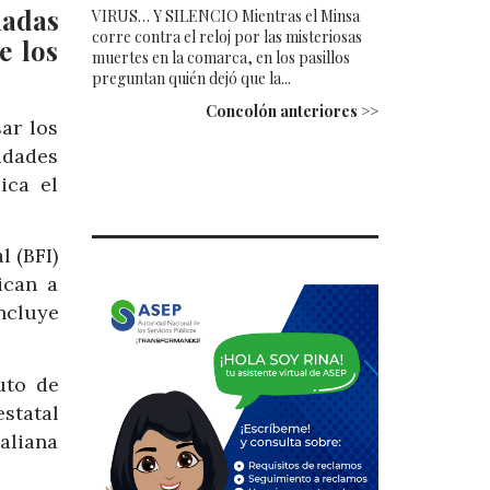
nadas
VIRUS… Y SILENCIO Mientras el Minsa
corre contra el reloj por las misteriosas
e los
muertes en la comarca, en los pasillos
preguntan quién dejó que la...
Concolón anteriores >>
ar los
idades
ica el
 (BFI)
ican a
ncluye
uto de
statal
aliana