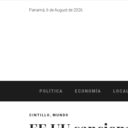
Skip
to
Panamá, 6 de August de 2026.
content
POLÍTICA
ECONOMÍA
LOCA
,
CINTILLO
MUNDO