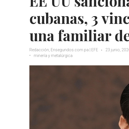
EE UU sanciona
cubanas, 3 vinc
una familiar de
Redacción, Ensegundos.com.pa | EFE
23 junio, 202
minería y metalúrgica