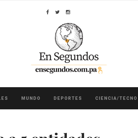
Facebook
Twitter
Instagram
LES
MUNDO
DEPORTES
CIENCIA/TECNO