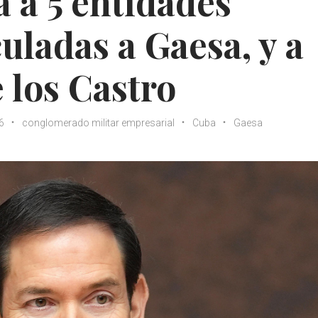
 a 5 entidades
uladas a Gaesa, y a
 los Castro
6
conglomerado militar empresarial
Cuba
Gaesa