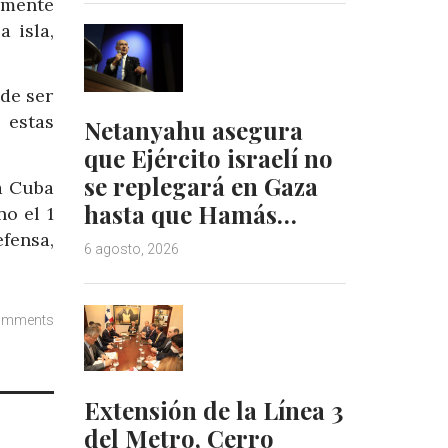
emente
 isla,
de ser
 estas
Netanyahu asegura
que Ejército israelí no
se replegará en Gaza
a Cuba
hasta que Hamás…
o el 1
fensa,
6 agosto, 2026
omments
Extensión de la Línea 3
del Metro, Cerro