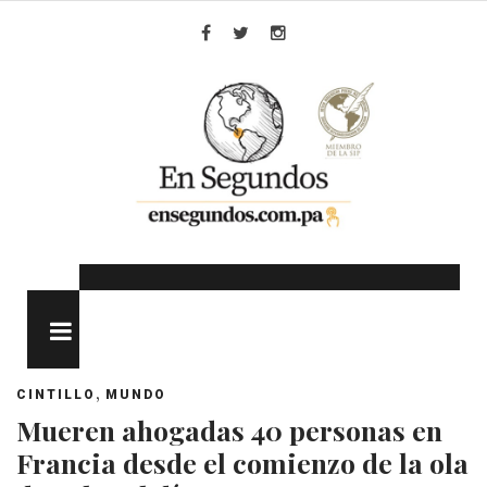
Skip
to
Facebook
Twitter
Instagram
content
MENU
,
CINTILLO
MUNDO
Mueren ahogadas 40 personas en
Francia desde el comienzo de la ola