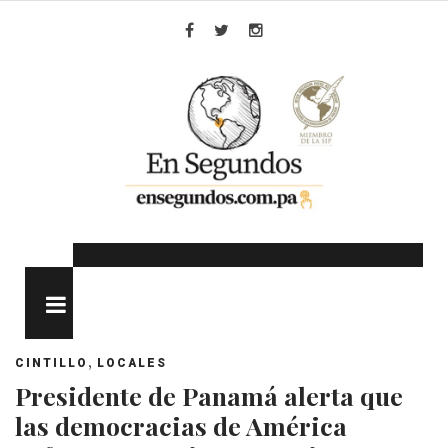
Skip
to
Facebook
Twitter
Instagram
content
MENU
,
CINTILLO
LOCALES
Presidente de Panamá alerta que
las democracias de América