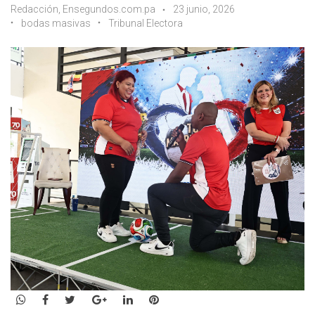
Redacción, Ensegundos.com.pa
23 junio, 2026
bodas masivas
Tribunal Electora
WhatsApp
Facebook
Twitter
Google+
LinkedIn
Pinterest