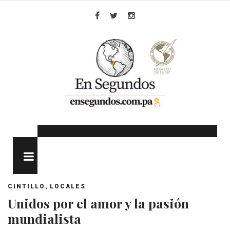
Skip
to
Facebook
Twitter
Instagram
content
MENU
,
CINTILLO
LOCALES
Unidos por el amor y la pasión
mundialista