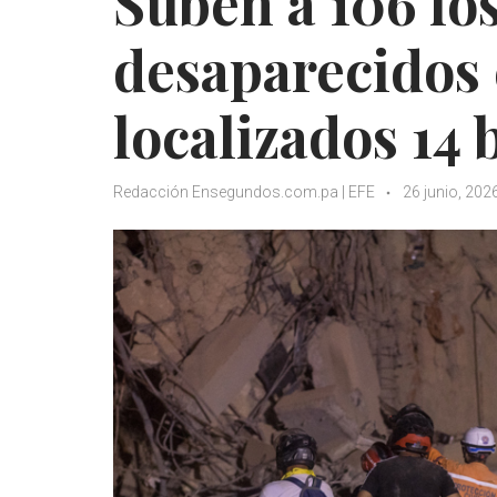
Suben a 106 lo
desaparecidos 
localizados 14
Redacción Ensegundos.com.pa | EFE
26 junio, 202