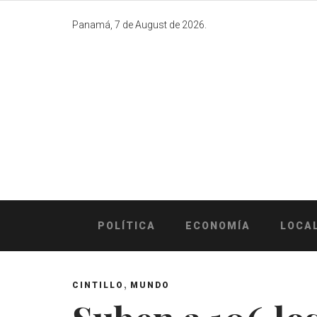
Skip
to
Panamá, 7 de August de 2026.
content
POLÍTICA
ECONOMÍA
LOCA
,
CINTILLO
MUNDO