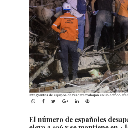
Integrantes de equipos de rescate trabajan en un edifico a
WhatsApp
Facebook
Twitter
Google+
LinkedIn
Pinterest
El número de españoles desapa
eleva a 106 y se mantiene en 4 