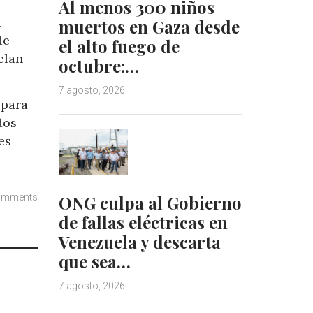
Al menos 300 niños
d
muertos en Gaza desde
de
el alto fuego de
elan
octubre:…
7 agosto, 2026
 para
dos
es
ONG culpa al Gobierno
omments
de fallas eléctricas en
Venezuela y descarta
que sea…
7 agosto, 2026