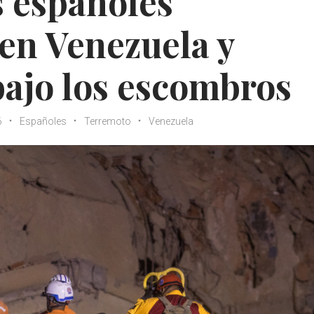
s españoles
en Venezuela y
 bajo los escombros
6
Españoles
Terremoto
Venezuela