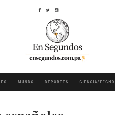
Facebook
Twitter
Instagram
LES
MUNDO
DEPORTES
CIENCIA/TECNO