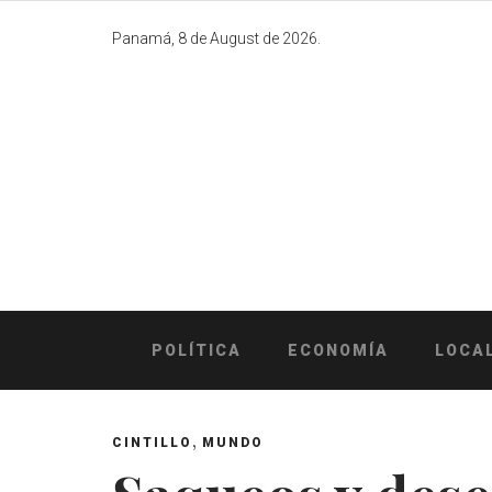
Skip
to
Panamá, 8 de August de 2026.
content
POLÍTICA
ECONOMÍA
LOCA
,
CINTILLO
MUNDO