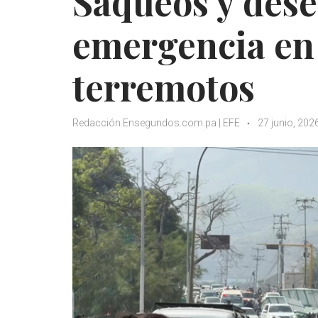
Saqueos y dese
emergencia en 
terremotos
Redacción Ensegundos.com.pa | EFE
27 junio, 202