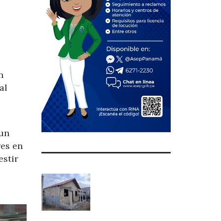
n
al
 un
res en
estir