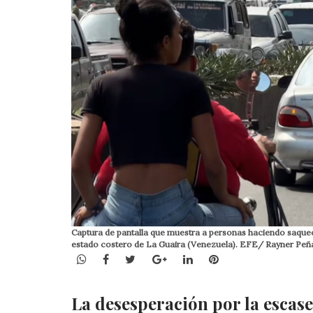
Captura de pantalla que muestra a personas haciendo saqueos 
estado costero de La Guaira (Venezuela). EFE/ Rayner Peñ
WhatsApp
Facebook
Twitter
Google+
LinkedIn
Pinterest
La desesperación por la escase