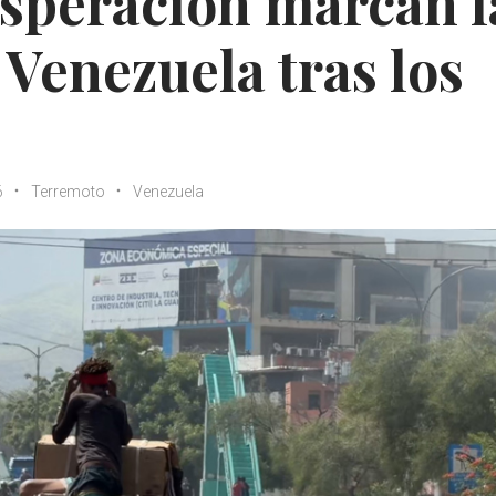
speración marcan l
Venezuela tras los
6
Terremoto
Venezuela