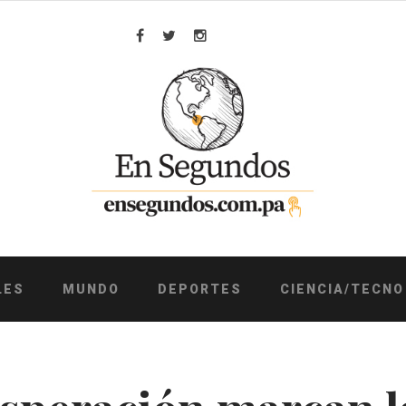
Facebook
Twitter
Instagram
LES
MUNDO
DEPORTES
CIENCIA/TECNO