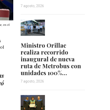
7 agosto, 2026
, en el
s
Ministro Orillac
ol
realiza recorrido
inaugural de nueva
ruta de Metrobus con
unidades 100%…
as
eó
7 agosto, 2026