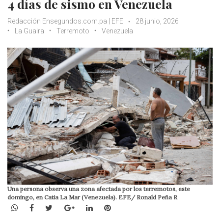
4 días de sismo en Venezuela
Redacción Ensegundos.com.pa | EFE
28 junio, 2026
La Guaira
Terremoto
Venezuela
Una persona observa una zona afectada por los terremotos, este
domingo, en Catia La Mar (Venezuela). EFE/ Ronald Peña R
WhatsApp
Facebook
Twitter
Google+
LinkedIn
Pinterest