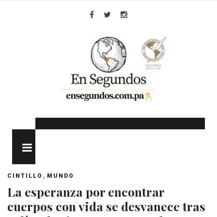
Skip
to
Facebook
Twitter
Instagram
content
MENU
,
CINTILLO
MUNDO
La esperanza por encontrar
cuerpos con vida se desvanece tras