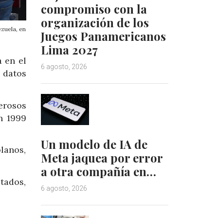
compromiso con la
organización de los
zuela, en
Juegos Panamericanos
Lima 2027
 en el
6 agosto, 2026
 datos
erosos
n 1999
Un modelo de IA de
olanos,
Meta jaquea por error
a otra compañía en…
tados,
6 agosto, 2026