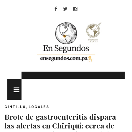
Skip
to
Facebook
Twitter
Instagram
content
MENU
,
CINTILLO
LOCALES
Brote de gastroenteritis dispara
las alertas en Chiriquí: cerca de