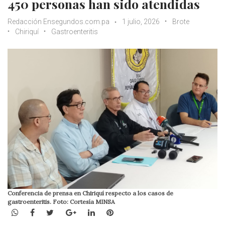
450 personas han sido atendidas
Redacción Ensegundos.com.pa
1 julio, 2026
Brote
Chiriquí
Gastroenteritis
Conferencia de prensa en Chiriquí respecto a los casos de
gastroenteritis. Foto: Cortesía MINSA
WhatsApp
Facebook
Twitter
Google+
LinkedIn
Pinterest