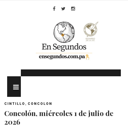
Skip
to
Facebook
Twitter
Instagram
content
MENU
,
CINTILLO
CONCOLON
Concolón, miércoles 1 de julio de
2026