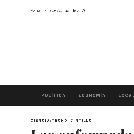
Skip
to
Panamá, 6 de August de 2026.
content
POLÍTICA
ECONOMÍA
LOCA
,
CIENCIA/TECNO
CINTILLO