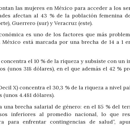
rontan las mujeres en México para acceder a los se
ades afectan al 43 % de la población femenina d
e), Guerrero (sur) y Veracruz (este).
económica es uno de los factores que más problem
en México está marcada por una brecha de 14 a 1 en
o, concentra el 10 % de la riqueza y subsiste con un 
s (unos 318 dólares), en el que además el 42 % pr
cil X) concentra el 30,3 % de la riqueza a nivel pa
 (unos 4.481 dólares).
una brecha salarial de género: en el 85 % del terr
sos inferiores al promedio nacional, lo que res
ra para enfrentar contingencias de salud”, apu