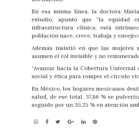
En esa misma línea, la doctora Maria
estudio, apuntó que “la equidad 
infraestructura clínica; está intrín
población nace, crece, trabaja y envejece
Además insistió en que las mujeres 
asumen el rol invisible y no remunerad
“Avanzar hacia la Cobertura Universal
social y ética para romper el círculo vi
En México, los hogares mexicanos desti
salud, de ese total, 37,86 % se pulver
seguido por un 35,25 % en atención ambu
WhatsApp
Facebook
Twitter
Google+
LinkedIn
Pinterest