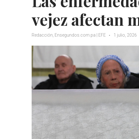
Las enfermedad
vejez afectan 
Redacción, Ensegundos.com.pa | EFE
1 julio, 2026