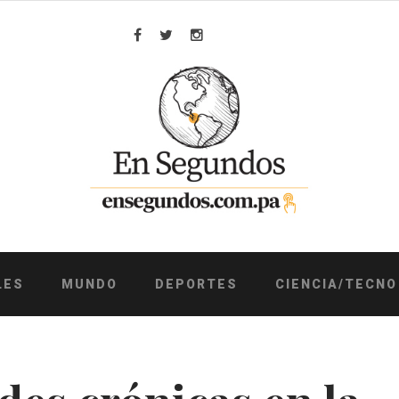
Facebook
Twitter
Instagram
LES
MUNDO
DEPORTES
CIENCIA/TECNO