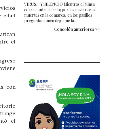
VIRUS… Y SILENCIO Mientras el Minsa
rvicios
corre contra el reloj por las misteriosas
e edad
muertes en la comarca, en los pasillos
preguntan quién dejó que la...
Concolón anteriores >>
atizan
tre el
ingreso
oviene
ís, con
itorio
tringe
ntó el