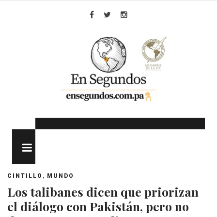
Skip
to
Facebook
Twitter
Instagram
content
MENU
,
CINTILLO
MUNDO
Los talibanes dicen que priorizan
el diálogo con Pakistán, pero no