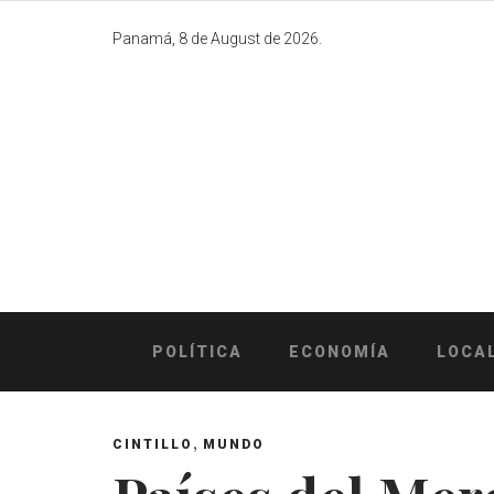
Skip
to
Panamá, 8 de August de 2026.
content
POLÍTICA
ECONOMÍA
LOCA
,
CINTILLO
MUNDO