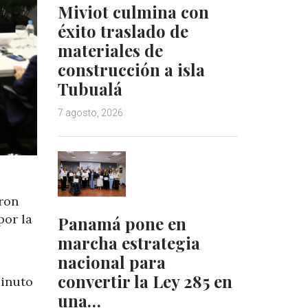
Miviot culmina con
éxito traslado de
materiales de
construcción a isla
Tubualá
7 agosto, 2026
aron
por la
Panamá pone en
marcha estrategia
nacional para
convertir la Ley 285 en
minuto
una…