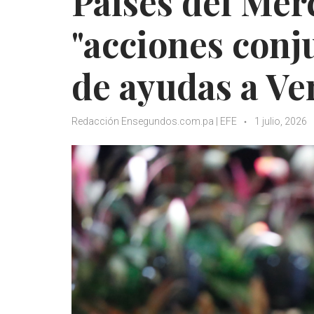
Países del Mer
"acciones conju
de ayudas a Ve
Redacción Ensegundos.com.pa | EFE
1 julio, 2026