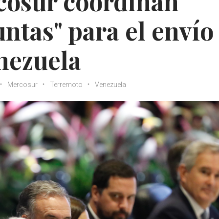
cosur coordinan
ntas" para el envío
nezuela
Mercosur
Terremoto
Venezuela