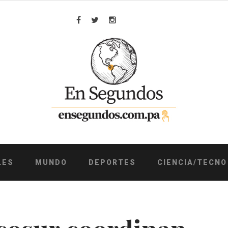
Facebook
Twitter
Instagram
LES
MUNDO
DEPORTES
CIENCIA/TECNO