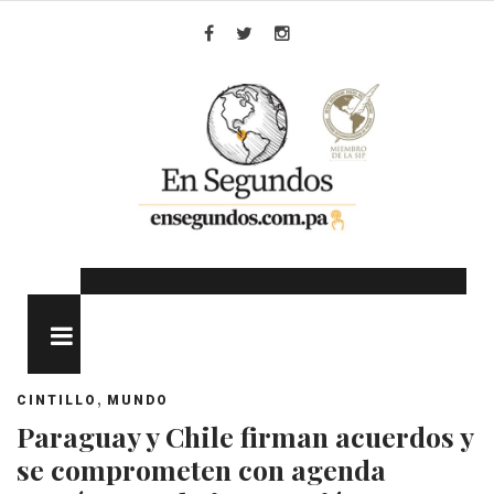
Skip
to
Facebook
Twitter
Instagram
content
MENU
,
CINTILLO
MUNDO
Paraguay y Chile firman acuerdos y
se comprometen con agenda