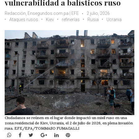
vulnerabilidad a balísticos ruso
Redacción, Ensegundos.com.pa | EFE
2 julio, 2026
Ataques rusos
Kiev
refinerías
Rusia
Ucrania
Ciudadanos se reúnen en el lugar donde impactó un misil ruso en una
zona residencial de Kiev, Ucrania, el 2 de julio de 2026, en plena invasión
rusa. EFE/EPA/TOMMASO FUMAGALLI
WhatsApp
Facebook
Twitter
Google+
LinkedIn
Pinterest