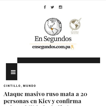
Skip
to
Facebook
Twitter
Instagram
content
MENU
,
CINTILLO
MUNDO
Ataque masivo ruso mata a 20
personas en Kiev y confirma