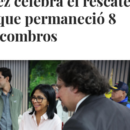
z celebra el rescat
que permaneció 8
escombros