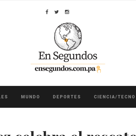
Facebook
Twitter
Instagram
LES
MUNDO
DEPORTES
CIENCIA/TECNO