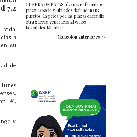
GUERRA DE BATAS Jóvenes enfermeros
d 7,2
piden espacio y jubilados defienden sus
puestos. La pelea por las plazas encendió
otra guerra generacional en los
hospitales. Mientras...
 vida.
cias a
Concolón anteriores >>
 en su
dad de
 lunes
enses,
on él,
ngo y,