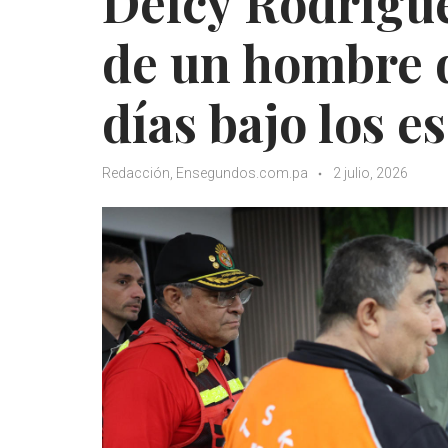
Delcy Rodrígue
de un hombre 
días bajo los 
Redacción, Ensegundos.com.pa
2 julio, 2026