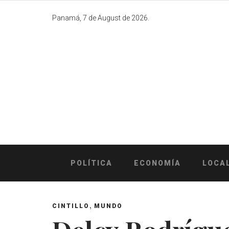
Skip
to
Panamá, 7 de August de 2026.
content
POLÍTICA
ECONOMÍA
LOCA
,
CINTILLO
MUNDO