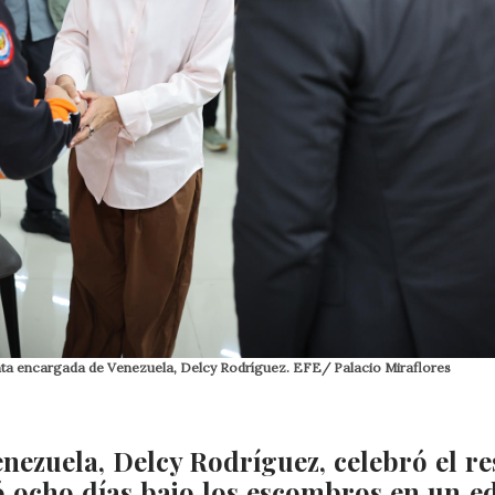
denta encargada de Venezuela, Delcy Rodríguez. EFE/ Palacio Miraflores
nezuela, Delcy Rodríguez, celebró el re
ocho días bajo los escombros en un ed