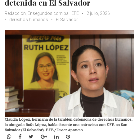
detenida en El Salvador
Redacción, Ensegundos.com.pa | EFE
2 julio, 2026
derechos humanos
El Salvador
Claudia López, hermana de la también defensora de derechos humanos,
la abogada Ruth López, habla durante una entrevista con EFE en San
Salvador (El Salvador). EFE/ Javier Aparicio
WhatsApp
Facebook
Twitter
Google+
LinkedIn
Pinterest