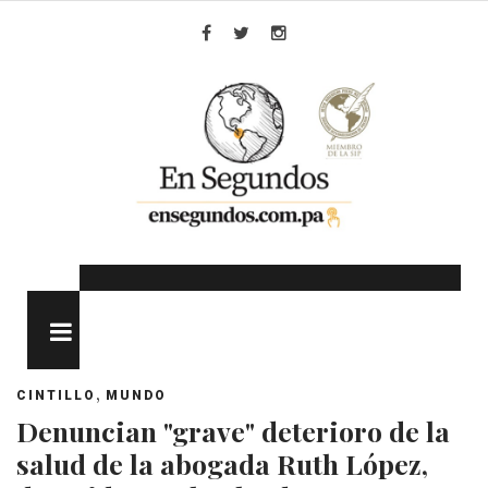
Skip
to
Facebook
Twitter
Instagram
content
MENU
,
CINTILLO
MUNDO
Denuncian "grave" deterioro de la
salud de la abogada Ruth López,