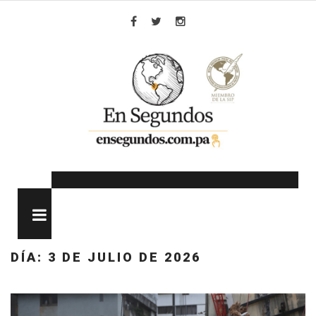
Skip
to
Facebook
Twitter
Instagram
content
MENU
DÍA:
3 DE JULIO DE 2026