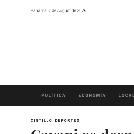
Skip
to
Panamá, 7 de August de 2026.
content
POLÍTICA
ECONOMÍA
LOCA
,
CINTILLO
DEPORTES