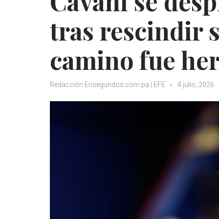
Cavani se desp
tras rescindir 
camino fue he
Redacción Ensegundos.com.pa | EFE
4 julio, 2026