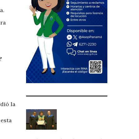
a.
ara
e
dió la
 esta