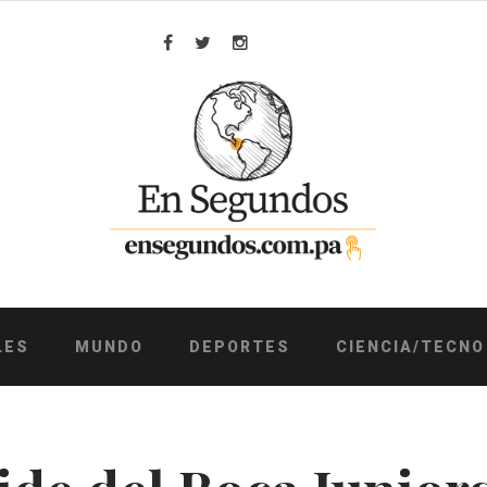
Facebook
Twitter
Instagram
LES
MUNDO
DEPORTES
CIENCIA/TECNO