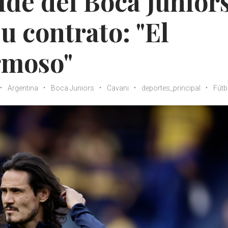
ide del Boca Junior
su contrato: "El
rmoso"
Argentina
Boca Juniors
Cavani
deportes_principal
Fútb