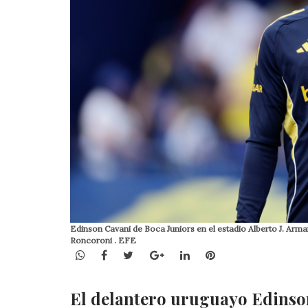
Edinson Cavani de Boca Juniors en el estadio Alberto J. Arm
Roncoroni . EFE
WhatsApp
Facebook
Twitter
Google+
LinkedIn
Pinterest
El delantero uruguayo Edinson