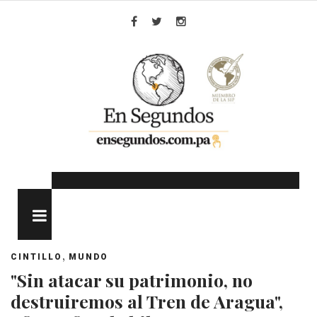
Skip
to
Facebook
Twitter
Instagram
content
MENU
,
CINTILLO
MUNDO
"Sin atacar su patrimonio, no
destruiremos al Tren de Aragua",