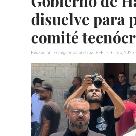
Gobierno de H
disuelve para p
comité tecnócr
Redacción, Ensegundos.com.pa | EFE
6 julio, 2026