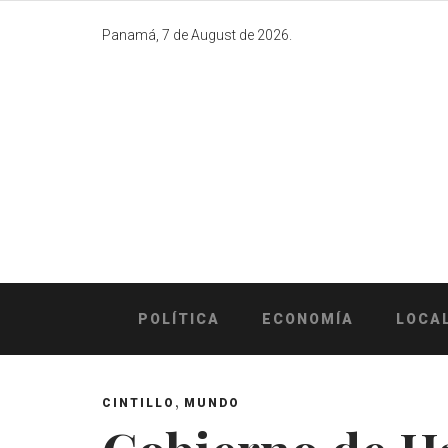
Skip
to
Panamá, 7 de August de 2026.
content
POLÍTICA
ECONOMÍA
LOCA
,
CINTILLO
MUNDO