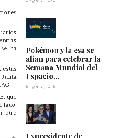
6 agosto, 2026
ciones
iarios
entras
 se ha
Pokémon y la esa se
alían para celebrar la
Semana Mundial del
uestas
Espacio…
 Junta
CAG.
6 agosto, 2026
z, que
 lado,
r otro
Expresidente de
omments