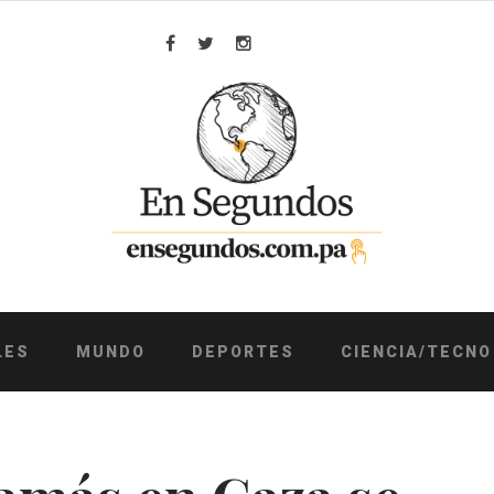
Facebook
Twitter
Instagram
LES
MUNDO
DEPORTES
CIENCIA/TECNO