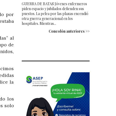
GUERRA DE BATAS Jóvenes enfermeros
piden espacio y jubilados defienden sus
puestos. La pelea por las plazas encendió
do por
otra guerra generacional en los
 estaba
hospitales. Mientras...
Concolón anteriores >>
as” al
upo de
nidos,
ucimos
edidas
ice la
do los
s solo