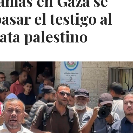
amás en Gaza se
asar el testigo al
ata palestino