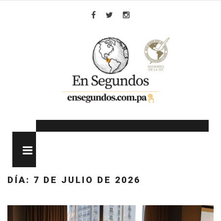
Skip
to
Facebook
Twitter
Instagram
content
MENU
DÍA:
7 DE JULIO DE 2026