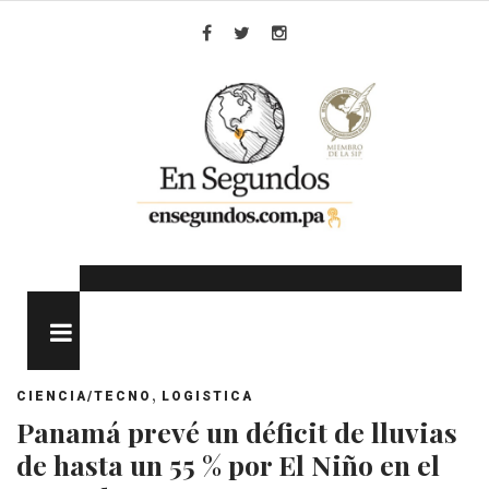
Skip
to
Facebook
Twitter
Instagram
content
MENU
,
CIENCIA/TECNO
LOGISTICA
Panamá prevé un déficit de lluvias
de hasta un 55 % por El Niño en el