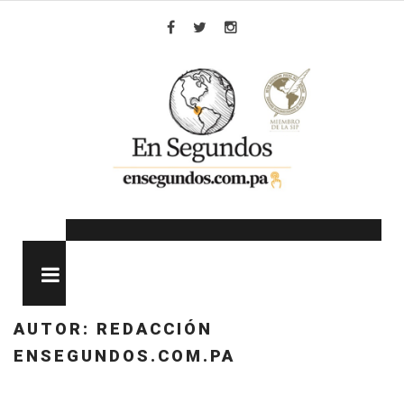
Skip
to
Facebook
Twitter
Instagram
content
MENU
AUTOR:
REDACCIÓN
ENSEGUNDOS.COM.PA