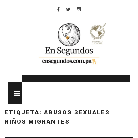
Skip
to
Facebook
Twitter
Instagram
content
MENU
ETIQUETA:
ABUSOS SEXUALES
NIÑOS MIGRANTES