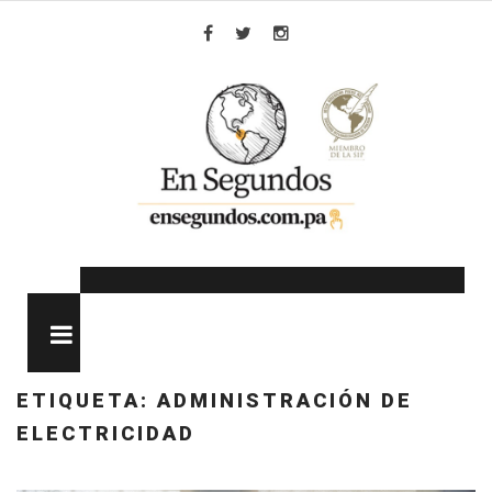
Skip
to
Facebook
Twitter
Instagram
content
MENU
ETIQUETA:
ADMINISTRACIÓN DE
ELECTRICIDAD