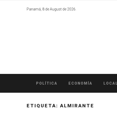
Skip
to
Panamá, 8 de August de 2026.
content
POLÍTICA
ECONOMÍA
LOCA
ETIQUETA:
ALMIRANTE