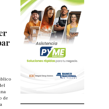
er
bar
úblico
del
una
o de
la