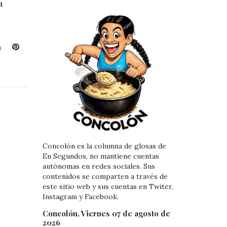
a
L
P
i
i
n
n
k
t
e
e
d
r
I
e
n
s
t
Concolón es la columna de glosas de
En Segundos, no mantiene cuentas
autónomas en redes sociales. Sus
contenidos se comparten a través de
este sitio web y sus cuentas en Twiter,
Instagram y Facebook.
Concolón, Viernes 07 de agosto de
2026