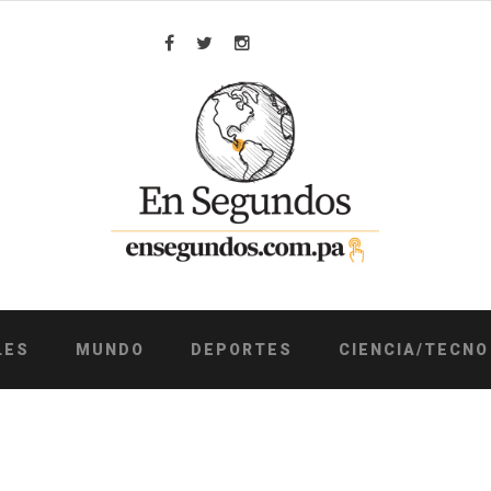
Facebook
Twitter
Instagram
LES
MUNDO
DEPORTES
CIENCIA/TECNO