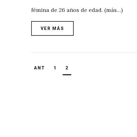
fémina de 26 años de edad. (más…)
VER MÁS
Navegación
ANT
1
2
de
entradas