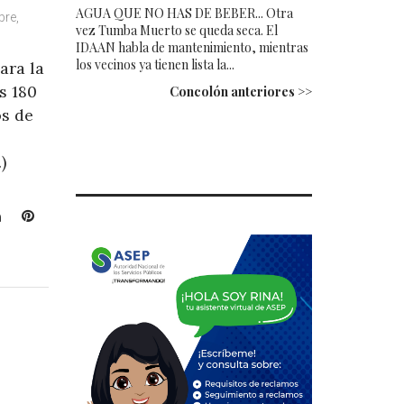
AGUA QUE NO HAS DE BEBER... Otra
bre,
vez Tumba Muerto se queda seca. El
IDAAN habla de mantenimiento, mientras
los vecinos ya tienen lista la...
ara la
s 180
Concolón anteriores >>
os de
)
L
P
i
i
n
n
k
t
e
e
d
r
I
e
n
s
t