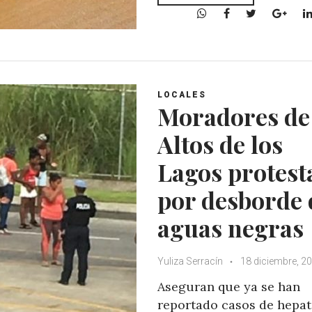
W
F
T
G
h
a
w
o
a
c
i
o
t
e
t
g
s
b
t
l
A
o
e
e
LOCALES
Moradores de
p
o
r
+
p
k
Altos de los
Lagos protest
por desborde 
aguas negras
Yuliza Serracín
18 diciembre, 2
Aseguran que ya se han
reportado casos de hepati