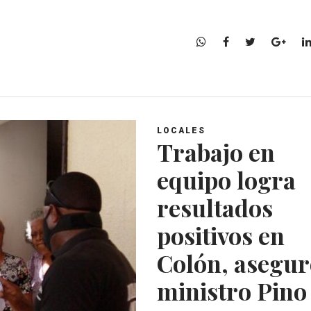
W
F
T
G
h
a
w
o
a
c
i
o
t
e
t
g
s
b
t
l
A
o
e
e
LOCALES
p
o
r
+
Trabajo en
p
k
equipo logra
resultados
positivos en
Colón, asegur
ministro Pino