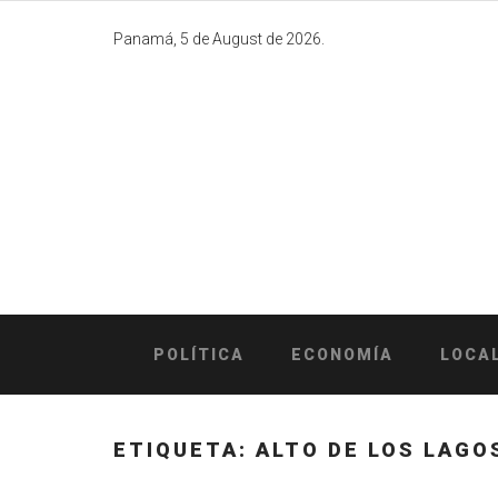
Skip
to
Panamá, 5 de August de 2026.
content
POLÍTICA
ECONOMÍA
LOCA
ETIQUETA:
ALTO DE LOS LAGO