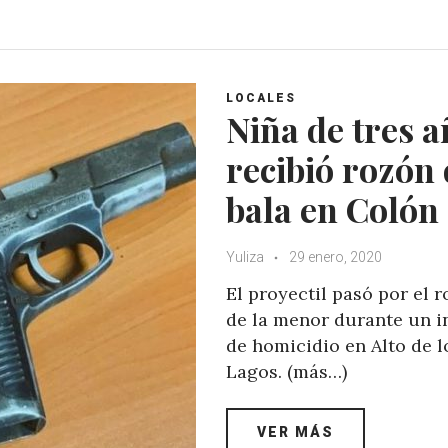
a
c
i
o
t
e
t
g
s
b
t
l
A
o
e
e
LOCALES
p
o
r
+
Niña de tres 
p
k
recibió rozón
bala en Colón
Yuliza
29 enero, 2020
El proyectil pasó por el r
de la menor durante un i
de homicidio en Alto de l
Lagos. (más…)
VER MÁS