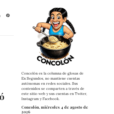
L
P
i
i
n
n
k
t
e
e
d
r
I
e
n
s
t
Concolón es la columna de glosas de
En Segundos, no mantiene cuentas
autónomas en redes sociales. Sus
contenidos se comparten a través de
ó
este sitio web y sus cuentas en Twiter,
Instagram y Facebook.
Concolón, miércoles 4 de agosto de
2026