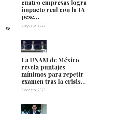
cuatro empresas logra
impacto real con la IA
pese…
5 agosto, 2026
L
P
i
i
n
n
k
t
e
e
d
r
La UNAM de México
I
e
revela puntajes
n
s
mínimos para repetir
t
examen tras la crisis…
5 agosto, 2026