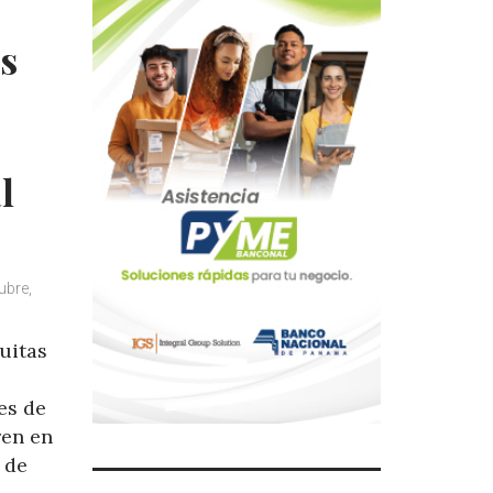
es
l
ubre,
uitas
es de
ren en
 de