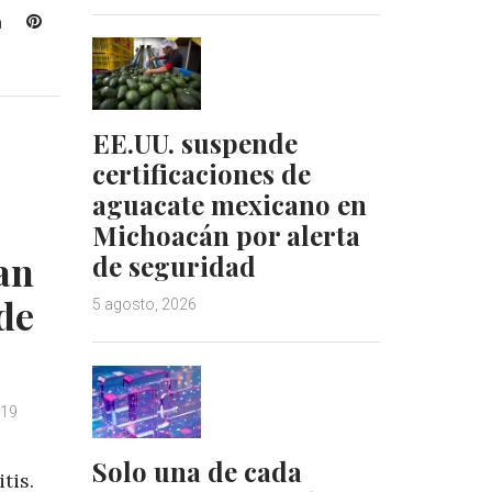
L
P
i
i
n
n
k
t
e
e
EE.UU. suspende
d
r
certificaciones de
I
e
n
s
aguacate mexicano en
t
Michoacán por alerta
an
de seguridad
de
5 agosto, 2026
019
Solo una de cada
tis.