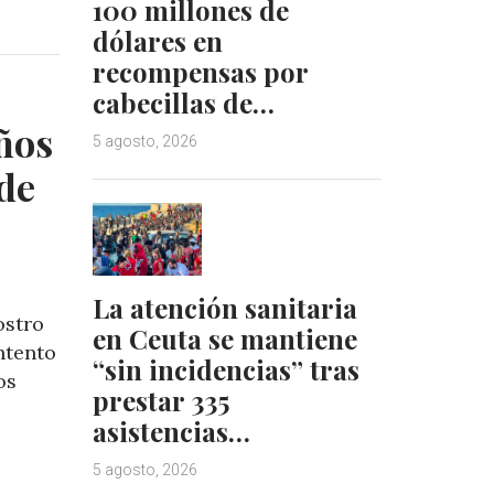
100 millones de
n
n
dólares en
k
t
recompensas por
e
e
d
r
cabecillas de…
I
e
años
5 agosto, 2026
n
s
t
 de
La atención sanitaria
ostro
en Ceuta se mantiene
ntento
“sin incidencias” tras
os
prestar 335
asistencias…
5 agosto, 2026