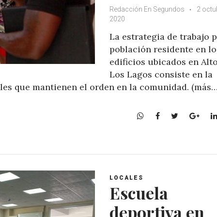
Redacción En Segundos
2 octu
2020
La estrategia de trabajo p
población residente en lo
edificios ubicados en Alt
Los Lagos consiste en la
les que mantienen el orden en la comunidad. (más…
W
F
T
G
h
a
w
o
a
c
i
o
t
e
t
g
s
b
t
l
A
o
e
e
LOCALES
p
o
r
+
Escuela
p
k
deportiva en