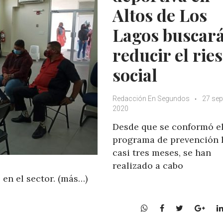
Altos de Los
Lagos buscar
reducir el rie
social
Redacción En Segundos
27 sep
2020
Desde que se conformó e
programa de prevención 
casi tres meses, se han
realizado a cabo
 en el sector. (más…)
W
F
T
G
h
a
w
o