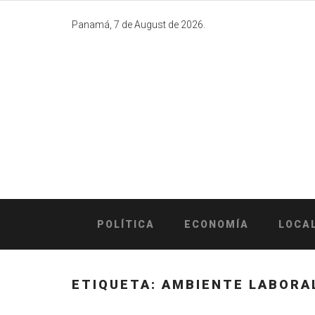
Skip
to
Panamá, 7 de August de 2026.
content
POLÍTICA
ECONOMÍA
LOCA
ETIQUETA:
AMBIENTE LABORA