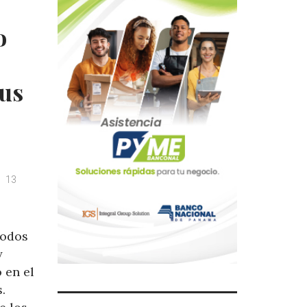
o
sus
13
modos
y
 en el
.