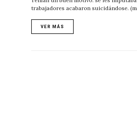
Tenían un buen motivo: se les imputaba
trabajadores acabaron suicidándose. (
VER MÁS