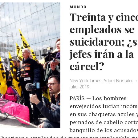
MUNDO
Treinta y cinc
empleados se
suicidaron; ¿
jefes irán a la
cárcel?
New York Times, Adam Nossiter
julio, 2019
PARÍS — Los hombres
envejecidos lucían incó
en sus chaquetas azules 
peinados de cabello corto
banquillo de los acusados