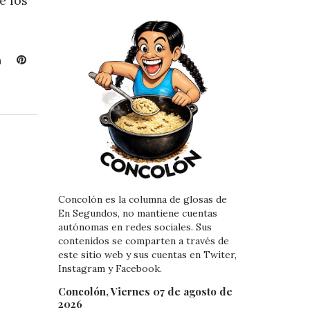
e los
L
P
i
i
n
n
k
t
e
e
d
r
I
e
n
s
t
Concolón es la columna de glosas de
En Segundos, no mantiene cuentas
autónomas en redes sociales. Sus
contenidos se comparten a través de
este sitio web y sus cuentas en Twiter,
Instagram y Facebook.
Concolón, Viernes 07 de agosto de
2026