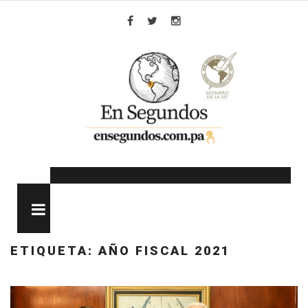
Skip
to
Facebook
Twitter
Instagram
content
MENU
ETIQUETA:
AÑO FISCAL 2021