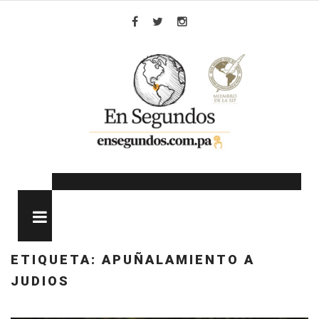
Skip
to
Facebook
Twitter
Instagram
content
MENU
ETIQUETA:
APUÑALAMIENTO A
JUDIOS