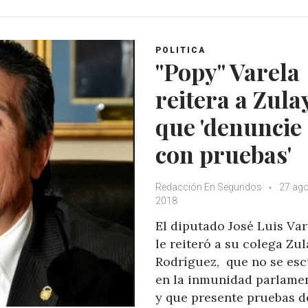
a
c
i
o
t
e
t
g
s
b
t
l
A
o
e
e
POLITICA
"Popy" Varela
p
o
r
+
p
k
reitera a Zula
que 'denuncie
con pruebas'
Redacción En Segundos
27 ago
2018
El diputado José Luis Var
le reiteró a su colega Zul
Rodríguez, que no se es
en la inmunidad parlamen
y que presente pruebas d