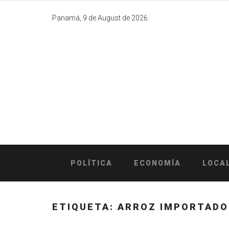
Skip
to
Panamá, 9 de August de 2026.
content
POLÍTICA
ECONOMÍA
LOCA
ETIQUETA:
ARROZ IMPORTADO