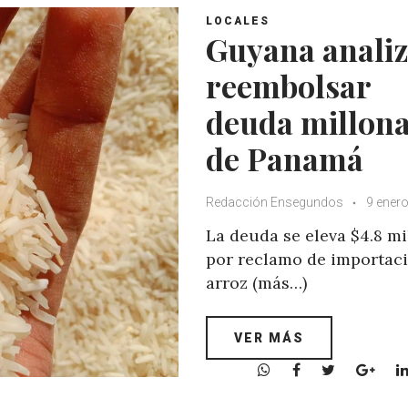
LOCALES
Guyana anali
reembolsar
deuda millona
de Panamá
Redacción Ensegundos
9 enero
La deuda se eleva $4.8 mi
por reclamo de importac
arroz (más…)
VER MÁS
W
F
T
G
h
a
w
o