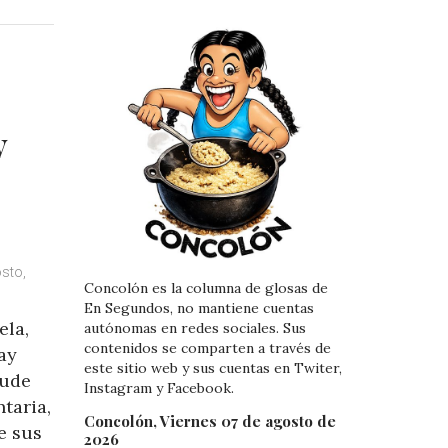
n
n
k
t
e
e
d
r
I
e
n
s
y
t
sto,
Concolón es la columna de glosas de
En Segundos, no mantiene cuentas
ela,
autónomas en redes sociales. Sus
contenidos se comparten a través de
ay
este sitio web y sus cuentas en Twiter,
cude
Instagram y Facebook.
taria,
Concolón, Viernes 07 de agosto de
e sus
2026