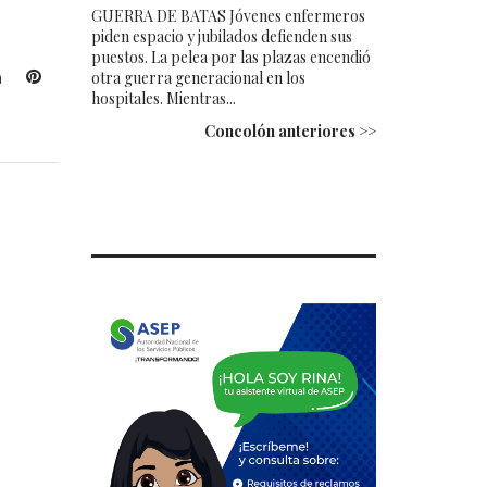
GUERRA DE BATAS Jóvenes enfermeros
piden espacio y jubilados defienden sus
puestos. La pelea por las plazas encendió
L
P
otra guerra generacional en los
hospitales. Mientras...
i
i
n
n
Concolón anteriores >>
k
t
e
e
d
r
I
e
n
s
t