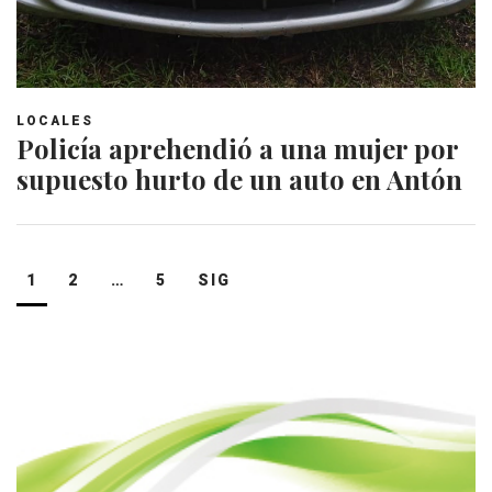
LOCALES
Policía aprehendió a una mujer por
supuesto hurto de un auto en Antón
Navegación
1
2
…
5
SIG
de
entradas