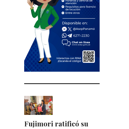
t
Fujimori ratificó su