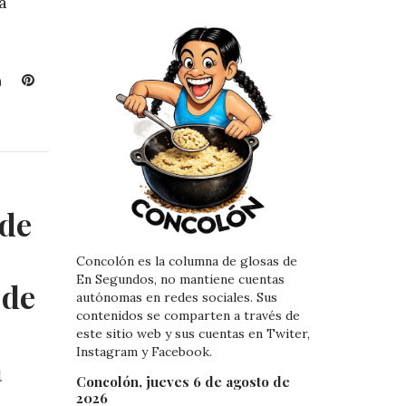
a
L
P
i
i
n
n
k
t
e
e
d
r
I
e
 de
n
s
t
Concolón es la columna de glosas de
En Segundos, no mantiene cuentas
 de
autónomas en redes sociales. Sus
contenidos se comparten a través de
este sitio web y sus cuentas en Twiter,
Instagram y Facebook.
a
Concolón, jueves 6 de agosto de
2026