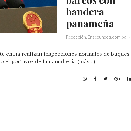
bandera
panameña
Redacción, Ensegundos.com.pa
te china realizan inspecciones normales de buques
jo el portavoz de la cancillería (más…)
W
F
T
G
h
a
w
o
a
c
i
o
t
e
t
g
s
b
t
l
A
o
e
e
p
o
r
+
p
k