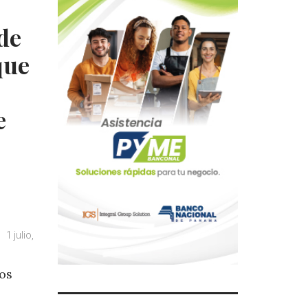
de
que
e
1 julio,
cos