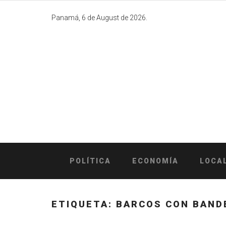
Skip
to
Panamá, 6 de August de 2026.
content
POLÍTICA
ECONOMÍA
LOCA
ETIQUETA:
BARCOS CON BAND