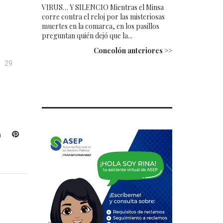
VIRUS… Y SILENCIO Mientras el Minsa
corre contra el reloj por las misteriosas
muertes en la comarca, en los pasillos
preguntan quién dejó que la...
Concolón anteriores >>
29
L
P
i
i
n
n
k
t
e
e
d
r
I
e
n
s