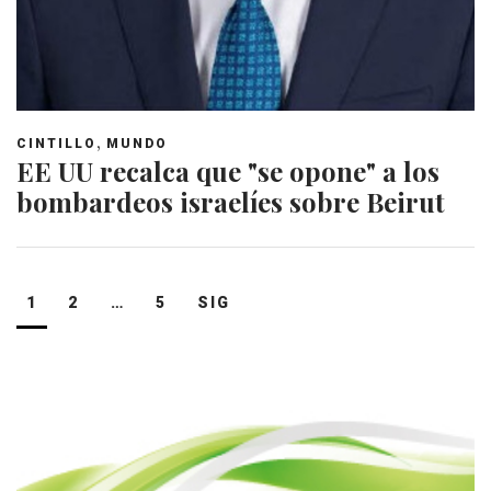
,
CINTILLO
MUNDO
EE UU recalca que "se opone" a los
bombardeos israelíes sobre Beirut
Navegación
1
2
…
5
SIG
de
entradas