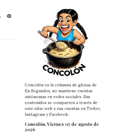
L
P
i
i
n
n
k
t
e
e
d
r
I
e
n
s
t
Concolón es la columna de glosas de
En Segundos, no mantiene cuentas
autónomas en redes sociales. Sus
contenidos se comparten a través de
este sitio web y sus cuentas en Twiter,
Instagram y Facebook.
Concolón, Viernes 07 de agosto de
2026