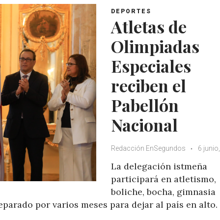
DEPORTES
Atletas de
Olimpiadas
Especiales
reciben el
Pabellón
Nacional
Redacción EnSegundos
6 junio
La delegación istmeña
participará en atletismo,
boliche, bocha, gimnasia
eparado por varios meses para dejar al país en alto.