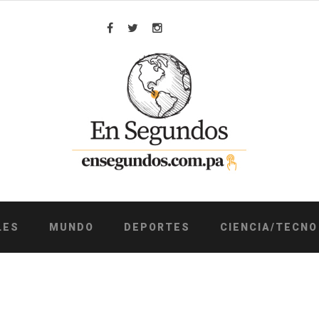
Facebook
Twitter
Instagram
LES
MUNDO
DEPORTES
CIENCIA/TECNO