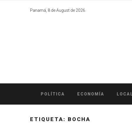
Skip
to
Panamá, 8 de August de 2026.
content
POLÍTICA
ECONOMÍA
LOCA
ETIQUETA:
BOCHA