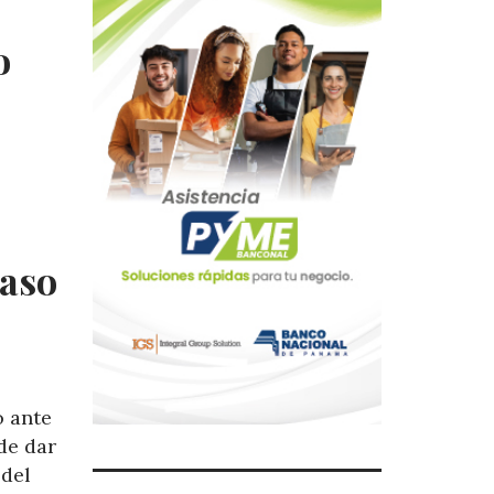
o
caso
o ante
de dar
 del