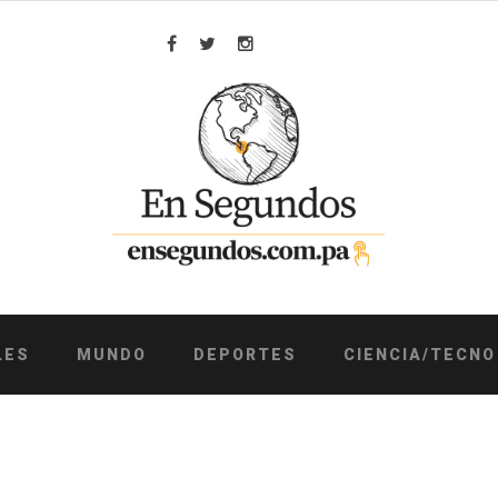
Facebook
Twitter
Instagram
LES
MUNDO
DEPORTES
CIENCIA/TECNO