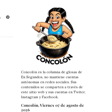
L
P
i
i
n
n
k
t
e
e
d
r
I
e
n
s
t
Concolón es la columna de glosas de
En Segundos, no mantiene cuentas
autónomas en redes sociales. Sus
contenidos se comparten a través de
este sitio web y sus cuentas en Twiter,
Instagram y Facebook.
Concolón, Viernes 07 de agosto de
2026