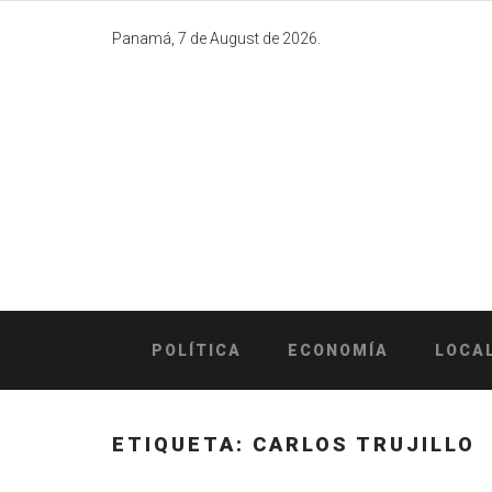
Skip
to
Panamá, 7 de August de 2026.
content
POLÍTICA
ECONOMÍA
LOCA
ETIQUETA:
CARLOS TRUJILLO