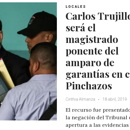
LOCALES
Carlos Trujill
será el
magistrado
ponente del
amparo de
garantías en 
Pinchazos
Cinthia Almanza
18 abril, 2019
El recurso fue presentad
la negación del Tribunal 
apertura a las evidencias