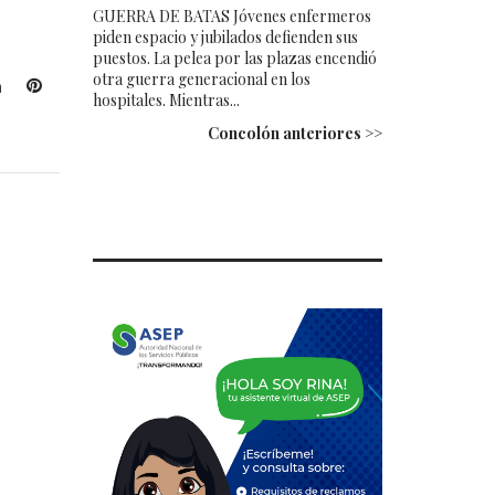
GUERRA DE BATAS Jóvenes enfermeros
piden espacio y jubilados defienden sus
puestos. La pelea por las plazas encendió
otra guerra generacional en los
L
P
hospitales. Mientras...
i
i
Concolón anteriores >>
n
n
k
t
e
e
d
r
I
e
n
s
t