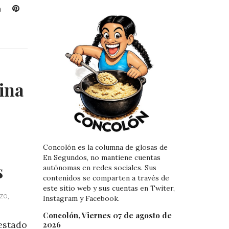
L
P
i
i
n
n
k
t
e
e
d
r
I
e
ina
n
s
t
Concolón es la columna de glosas de
En Segundos, no mantiene cuentas
s
autónomas en redes sociales. Sus
contenidos se comparten a través de
este sitio web y sus cuentas en Twiter,
zo,
Instagram y Facebook.
Concolón, Viernes 07 de agosto de
estado
2026