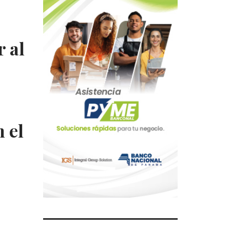
r al
 el