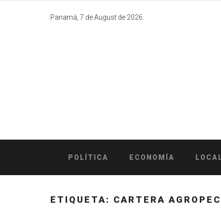
Skip
to
Panamá, 7 de August de 2026.
content
POLÍTICA
ECONOMÍA
LOCA
ETIQUETA:
CARTERA AGROPEC