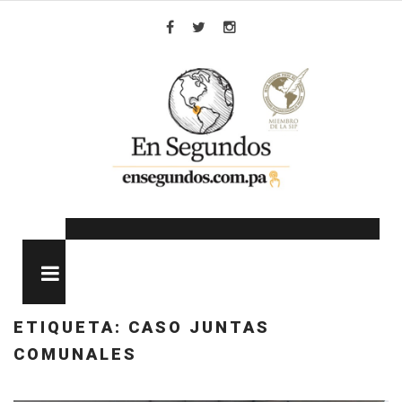
Skip
to
Facebook
Twitter
Instagram
content
MENU
ETIQUETA:
CASO JUNTAS
COMUNALES