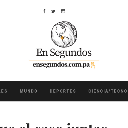
Facebook
Twitter
Instagram
LES
MUNDO
DEPORTES
CIENCIA/TECNO