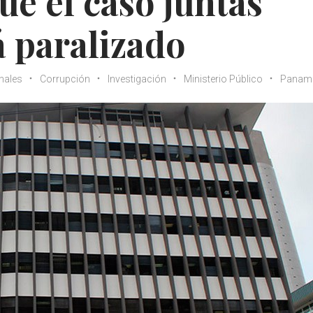
e el caso juntas
 paralizado
nales
Corrupción
Investigación
Ministerio Público
Panam