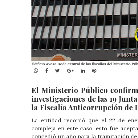
Edificio Avesa, sede central de las fiscalías del Ministerio Púb
WhatsApp
Facebook
Twitter
Google+
LinkedIn
Pinterest
El Ministerio Público confirmó
investigaciones de las 19 Jun
la Fiscalía Anticorrupción de 
La entidad recordó que el 22 de ener
compleja en este caso, esto fue acept
concedió un año para la tramitación de 