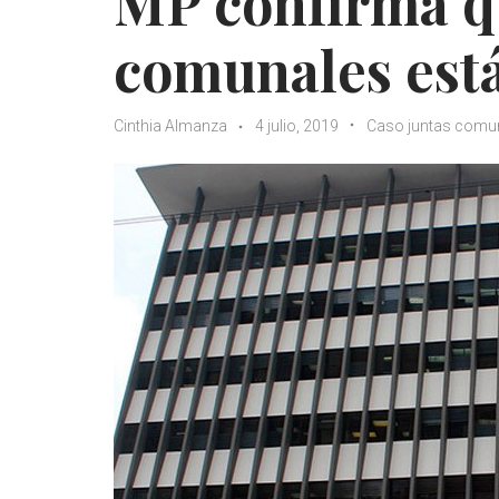
MP confirma qu
comunales está
Cinthia Almanza
4 julio, 2019
Caso juntas comu