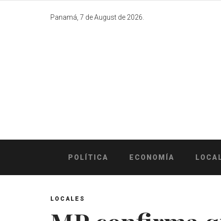
Skip
to
Panamá, 7 de August de 2026.
content
POLÍTICA
ECONOMÍA
LOCA
LOCALES