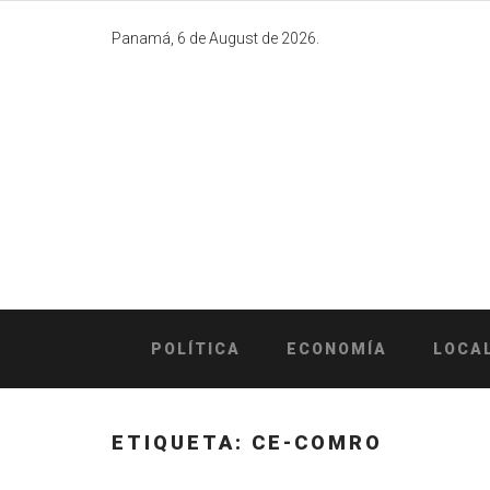
Skip
to
Panamá, 6 de August de 2026.
content
POLÍTICA
ECONOMÍA
LOCA
ETIQUETA:
CE-COMRO