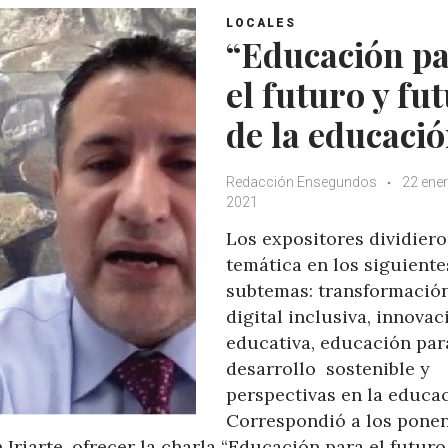
A
o
e
e
LOCALES
p
o
r
+
“Educación p
p
k
el futuro y fu
de la educaci
Redacción Ensegundos
22 ener
2021
Los expositores dividiero
temática en los siguiente
subtemas: transformació
digital inclusiva, innovac
educativa, educación par
desarrollo sostenible y
perspectivas en la educac
Correspondió a los pone
Iriarte, ofrecer la charla “Educación para el futuro