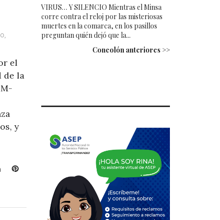
VIRUS… Y SILENCIO Mientras el Minsa
corre contra el reloj por las misteriosas
muertes en la comarca, en los pasillos
preguntan quién dejó que la...
o,
Concolón anteriores >>
or el
 de la
OM-
nza
os, y
L
P
i
i
n
n
k
t
e
e