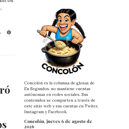
ómicos
,
L
P
i
i
n
n
k
t
e
e
d
r
I
e
n
s
Concolón es la columna de glosas de
t
gró
En Segundos, no mantiene cuentas
autónomas en redes sociales. Sus
contenidos se comparten a través de
este sitio web y sus cuentas en Twiter,
Instagram y Facebook.
os
Concolón, jueves 6 de agosto de
2026