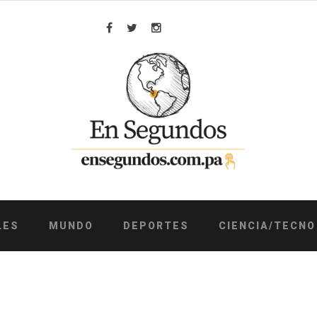
Facebook
Twitter
Instagram
LES
MUNDO
DEPORTES
CIENCIA/TECNO