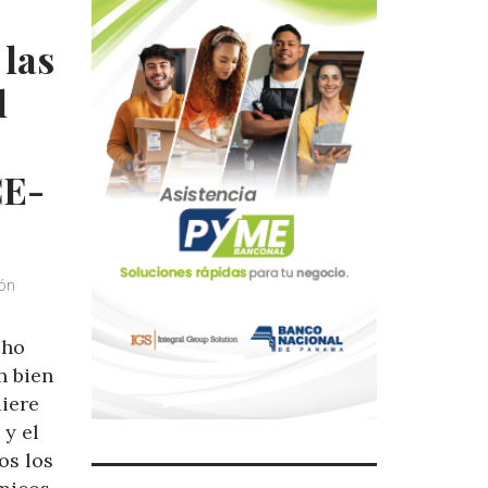
 las
l
CE-
ión
cho
n bien
uiere
y el
os los