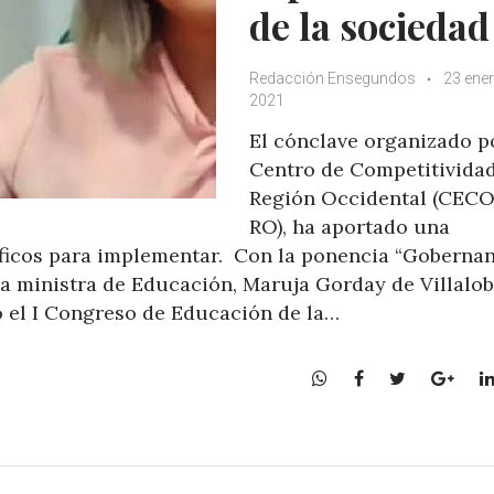
de la sociedad
Redacción Ensegundos
23 ener
2021
El cónclave organizado p
Centro de Competitividad
Región Occidental (CEC
RO), ha aportado una
íficos para implementar. Con la ponencia “Goberna
 la ministra de Educación, Maruja Gorday de Villalob
ó el I Congreso de Educación de la…
W
F
T
G
h
a
w
o
a
c
i
o
t
e
t
g
s
b
t
l