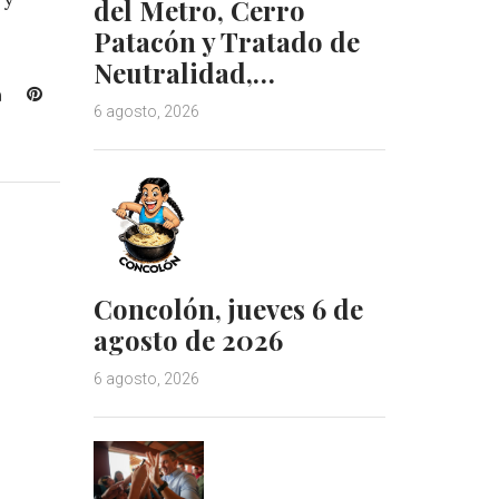
del Metro, Cerro
Patacón y Tratado de
Neutralidad,…
L
P
6 agosto, 2026
i
i
n
n
k
t
e
e
d
r
I
e
n
s
t
Concolón, jueves 6 de
agosto de 2026
6 agosto, 2026