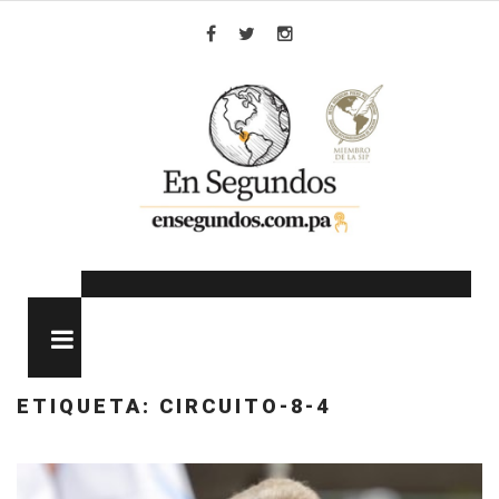
Skip
to
Facebook
Twitter
Instagram
content
MENU
ETIQUETA:
CIRCUITO-8-4