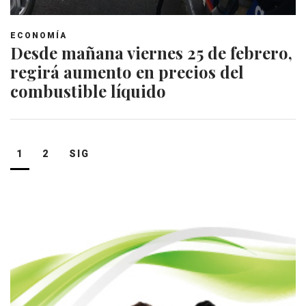
ECONOMÍA
Desde mañana viernes 25 de febrero,
regirá aumento en precios del
combustible líquido
Navegación
1
2
SIG
de
entradas