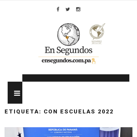
Skip
to
Facebook
Twitter
Instagram
content
MENU
ETIQUETA:
CON ESCUELAS 2022