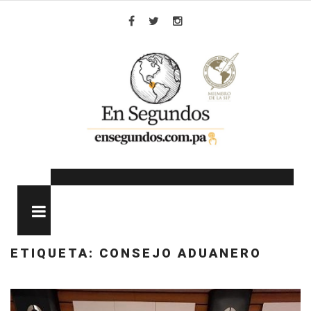
Skip
to
Facebook
Twitter
Instagram
content
MENU
ETIQUETA:
CONSEJO ADUANERO