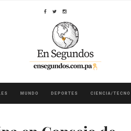
Facebook
Twitter
Instagram
LES
MUNDO
DEPORTES
CIENCIA/TECNO