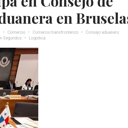
ipa en Consejo de
duanera en Brusela
s
Comercio
Comercio transfronterizo
Consejo aduanero
n Segundos
Logística