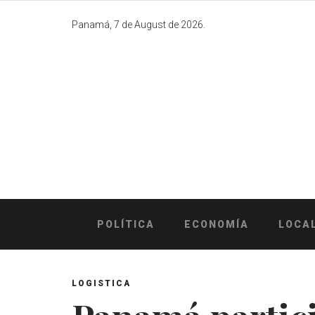
Skip
to
Panamá, 7 de August de 2026.
content
POLÍTICA
ECONOMÍA
LOCA
LOGISTICA