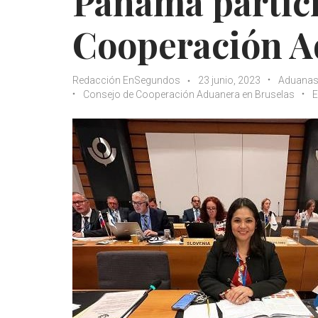
Panamá partic
Cooperación A
Redacción EnSegundos
23 junio, 2023
Aduana
Consejo de Cooperación Aduanera en Bruselas
E