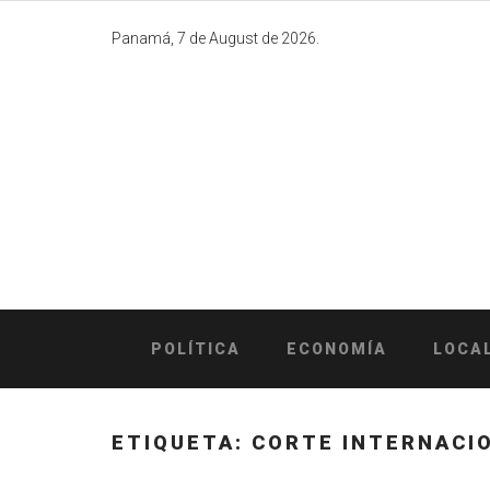
Skip
to
Panamá, 7 de August de 2026.
content
POLÍTICA
ECONOMÍA
LOCA
ETIQUETA:
CORTE INTERNACIO