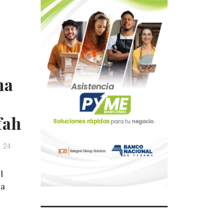
ma
fah
24
l
 a