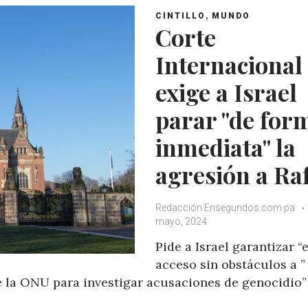
,
CINTILLO
MUNDO
Corte
Internacional
exige a Israel
parar "de for
inmediata" la
agresión a Ra
Redacción Ensegundos.com.pa
mayo, 2024
Pide a Israel garantizar “e
acceso sin obstáculos a ”
e la ONU para investigar acusaciones de genocidio”