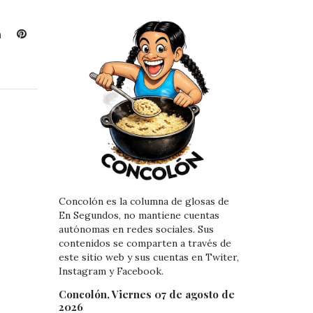
L
P
i
i
n
n
k
t
e
e
d
r
I
e
n
s
t
Concolón es la columna de glosas de
En Segundos, no mantiene cuentas
autónomas en redes sociales. Sus
contenidos se comparten a través de
este sitio web y sus cuentas en Twiter,
Instagram y Facebook.
Concolón, Viernes 07 de agosto de
2026