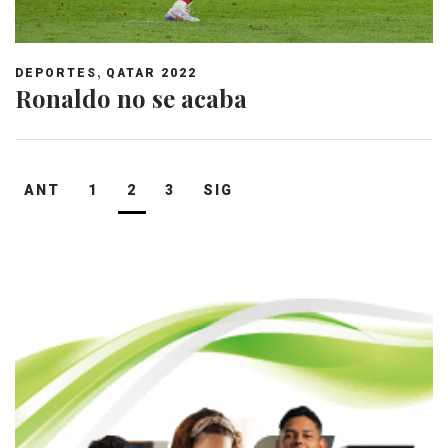
,
DEPORTES
QATAR 2022
Ronaldo no se acaba
Navegación
ANT
1
2
3
SIG
de
entradas