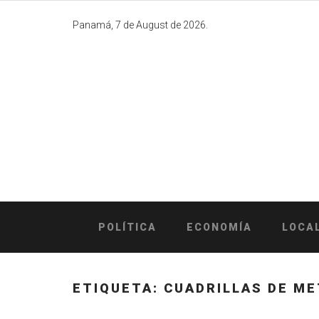
Skip
to
Panamá, 7 de August de 2026.
content
POLÍTICA
ECONOMÍA
LOCA
ETIQUETA:
CUADRILLAS DE ME