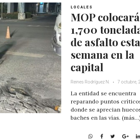
LOCALES
MOP colocará
1,700 tonelad
de asfalto est
semana en la
capital
Reines Rodríguez N.
7 octubre, 
La entidad se encuentra
reparando puntos crítico
donde se aprecian hueco
baches en las vías. (más…
W
F
T
G