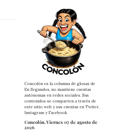
i
i
n
n
k
t
e
e
d
r
I
e
n
s
t
Concolón es la columna de glosas de
En Segundos, no mantiene cuentas
autónomas en redes sociales. Sus
contenidos se comparten a través de
este sitio web y sus cuentas en Twiter,
Instagram y Facebook.
Concolón, Viernes 07 de agosto de
2026